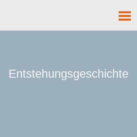
Navigation
überspringen
Entstehungsgeschichte