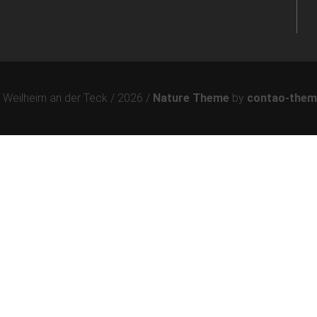
Weilheim an der Teck / 2026 /
Nature Theme
by
contao-them