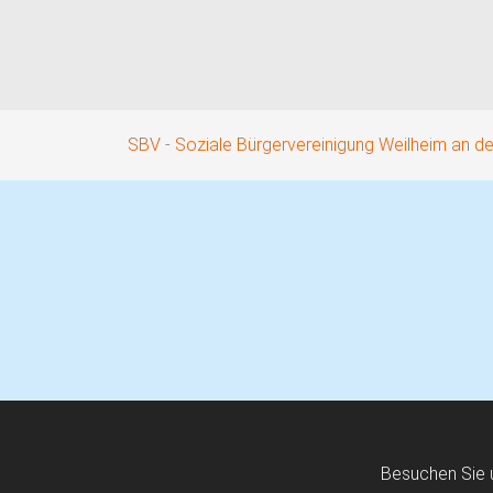
Navigation
überspringen
SBV - Soziale Bürgervereinigung Weilheim an d
Besuchen Sie 