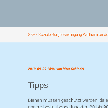
SBV - Soziale Bürgervereinigung Weilheim an d
2019-09-09 14:01
von Marc Schindel
Tipps
Bienen müssen geschützt werden, da es
andere bestäubende Insekten 80 bis 90