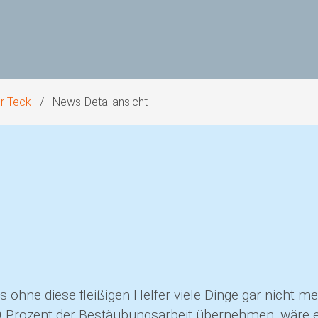
er Teck
News-Detailansicht
 ohne diese fleißigen Helfer viele Dinge gar nicht 
 Prozent der Bestäubungsarbeit übernehmen, wäre es